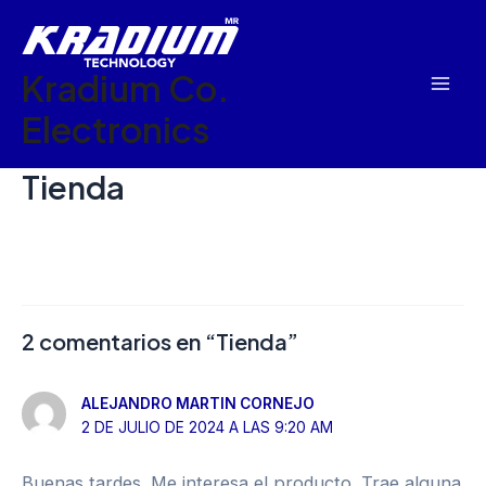
Ir
Mai
al
Men
Kradium Co.
contenido
Electronics
Tienda
2 comentarios en “Tienda”
ALEJANDRO MARTIN CORNEJO
2 DE JULIO DE 2024 A LAS 9:20 AM
Buenas tardes. Me interesa el producto. Trae alguna