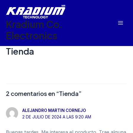
Ir
Mai
al
Men
Kradium Co.
contenido
Electronics
Tienda
2 comentarios en “Tienda”
ALEJANDRO MARTIN CORNEJO
2 DE JULIO DE 2024 A LAS 9:20 AM
Buenas tardes. Me interesa el producto. Trae alguna