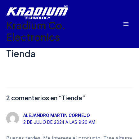
Ir
Mai
al
Men
Kradium Co.
contenido
Electronics
Tienda
2 comentarios en “Tienda”
ALEJANDRO MARTIN CORNEJO
2 DE JULIO DE 2024 A LAS 9:20 AM
Buenas tardes. Me interesa el producto. Trae alguna