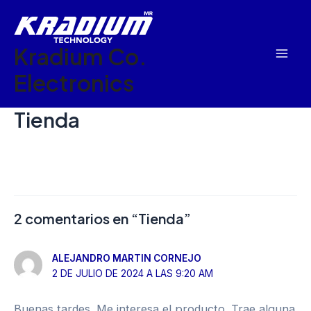
Ir
Mai
al
Men
Kradium Co.
contenido
Electronics
Tienda
2 comentarios en “Tienda”
ALEJANDRO MARTIN CORNEJO
2 DE JULIO DE 2024 A LAS 9:20 AM
Buenas tardes. Me interesa el producto. Trae alguna