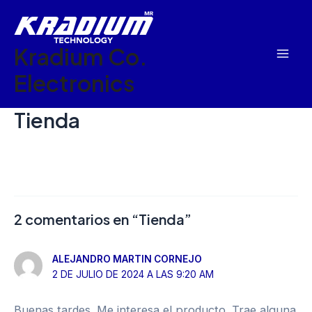
Ir
Mai
al
Men
Kradium Co.
contenido
Electronics
Tienda
2 comentarios en “Tienda”
ALEJANDRO MARTIN CORNEJO
2 DE JULIO DE 2024 A LAS 9:20 AM
Buenas tardes. Me interesa el producto. Trae alguna