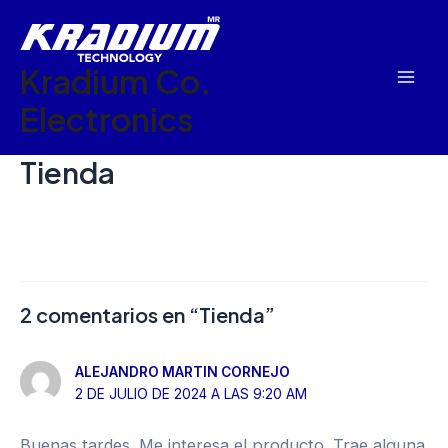
Ir
Mai
al
Men
Kradium Co.
contenido
Electronics
Tienda
2 comentarios en “Tienda”
ALEJANDRO MARTIN CORNEJO
2 DE JULIO DE 2024 A LAS 9:20 AM
Buenas tardes. Me interesa el producto. Trae alguna