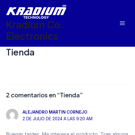
Ir
Mai
al
Men
Kradium Co.
contenido
Electronics
Tienda
2 comentarios en “Tienda”
ALEJANDRO MARTIN CORNEJO
2 DE JULIO DE 2024 A LAS 9:20 AM
Buenas tardes. Me interesa el producto. Trae alguna