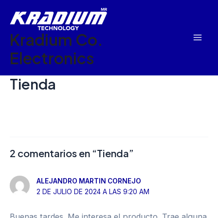
Ir
Mai
al
Men
Kradium Co.
contenido
Electronics
Tienda
2 comentarios en “Tienda”
ALEJANDRO MARTIN CORNEJO
2 DE JULIO DE 2024 A LAS 9:20 AM
Buenas tardes. Me interesa el producto. Trae alguna